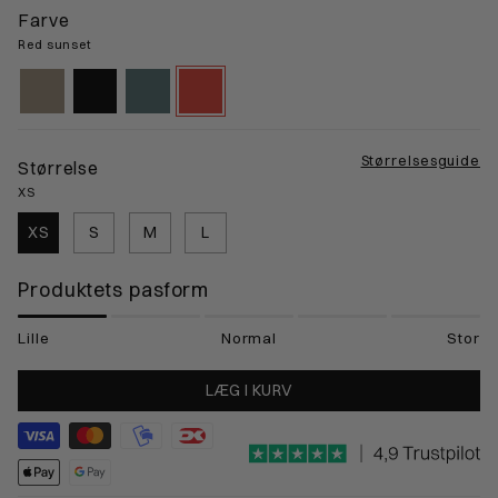
Farve
Red sunset
nomad-
black-
atlantic-
red-
sand
gps
mineral
sunset
Størrelsesguide
Størrelse
XS
XS
S
M
L
Produktets pasform
Lille
Normal
Stor
LÆG I KURV