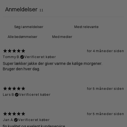
Anmeldelser
11
Med medier
for 4 måneder siden
Tommy B.
Verificeret køber
Super lækker jakke der giver varme de kølige morgener.
Bruger den hver dag.
for 5 måneder siden
Lars B.
Verificeret køber
for 5 måneder siden
Jan A.
Verificeret køber
fin kvalitet og exelent kundeservice