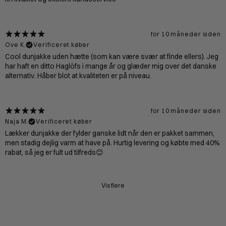
for 10 måneder siden
Ove K.
Verificeret køber
Cool dunjakke uden hætte (som kan være svær at finde ellers). Jeg
har haft en ditto Haglöfs i mange år og glæder mig over det danske
alternativ. Håber blot at kvaliteten er på niveau.
for 10 måneder siden
Naja M.
Verificeret køber
Lækker dunjakke der fylder ganske lidt når den er pakket sammen,
men stadig dejlig varm at have på. Hurtig levering og købte med 40%
rabat, så jeg er fult ud tilfreds😊
Vis flere