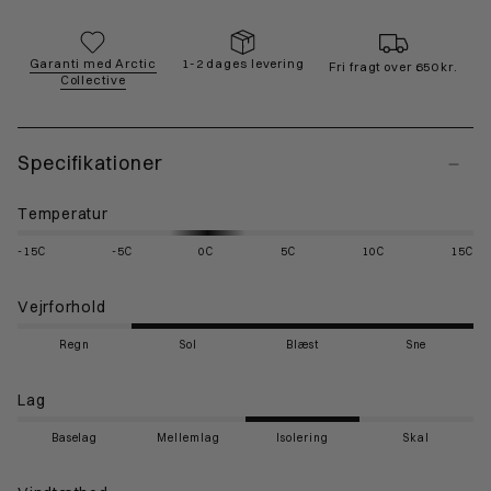
Garanti med Arctic
1-2 dages levering
Fri fragt over 650 kr.
Collective
Specifikationer
Temperatur
-15C
-5C
0C
5C
10C
15C
Vejrforhold
Regn
Sol
Blæst
Sne
Lag
Baselag
Mellemlag
Isolering
Skal