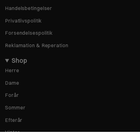
Handelsbetingelser
Privatlivspolitik
Forsendelsespolitik
Reklamation & Reperation
Shop
Herre
Dame
Forår
Sommer
Efterår
Vinter