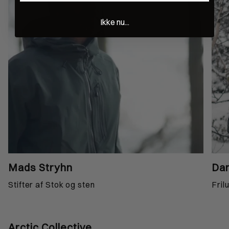
Ikke nu...
Mads Stryhn
Dan
Stifter af Stok og sten
Fril
Arctic Collective