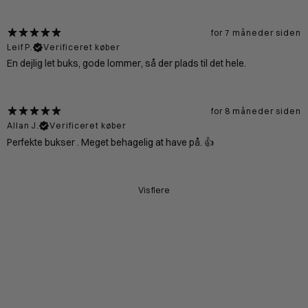
for 7 måneder siden
Leif P.
Verificeret køber
En dejlig let buks, gode lommer, så der plads til det hele.
for 8 måneder siden
Allan J.
Verificeret køber
Perfekte bukser . Meget behagelig at have på. 👍
Vis flere