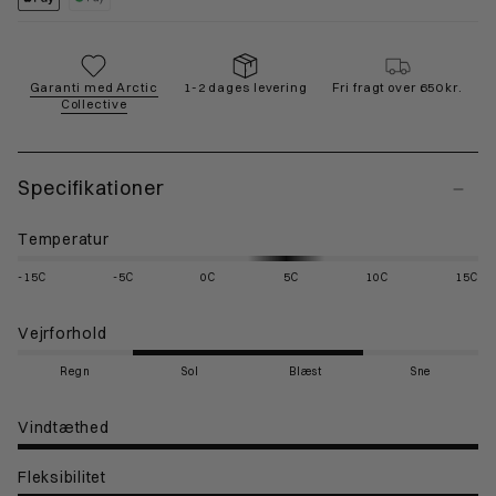
Garanti med Arctic
1-2 dages levering
Fri fragt over 650 kr.
Collective
Specifikationer
Temperatur
-15C
-5C
0C
5C
10C
15C
Vejrforhold
Regn
Sol
Blæst
Sne
Vindtæthed
Fleksibilitet