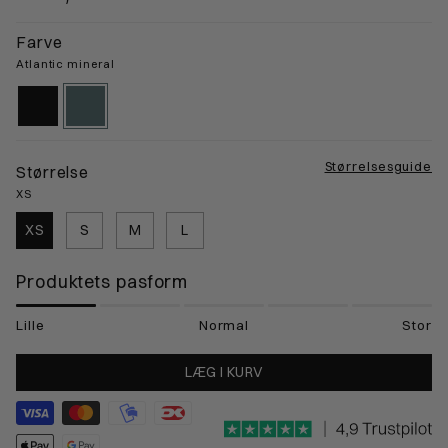
Farve
Atlantic mineral
black-
atlantic-
gps
mineral
Størrelsesguide
Størrelse
XS
XS
S
M
L
Produktets pasform
Lille
Normal
Stor
LÆG I KURV