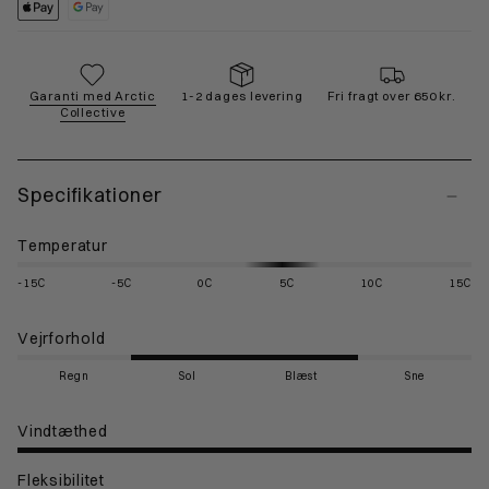
Garanti med Arctic
1-2 dages levering
Fri fragt over 650 kr.
Collective
Specifikationer
Temperatur
-15C
-5C
0C
5C
10C
15C
Vejrforhold
Regn
Sol
Blæst
Sne
Vindtæthed
Fleksibilitet