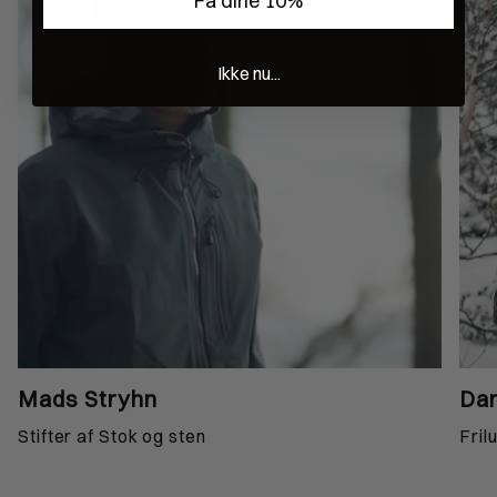
Få dine 10%
Ikke nu...
Mads Stryhn
Dan
Stifter af Stok og sten
Fril