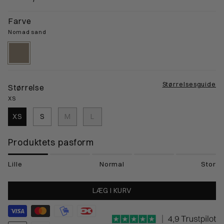
Farve
Nomad sand
nomad-
sand
Størrelsesguide
Størrelse
XS
XS
S
M
L
Produktets pasform
Lille
Normal
Stor
LÆG I KURV