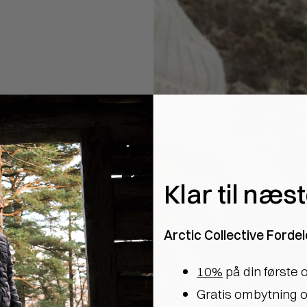
Klar til næs
ive
Arctic Collective Fordel
når du er
10%
på din første 
Gratis ombytning o