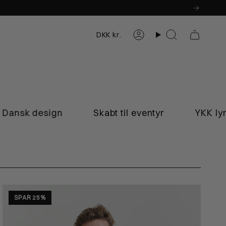
Valuta
DKK kr.
Konto
Søg
Skabt til eventyr
YKK lynlåse
Insp
SPAR 25%