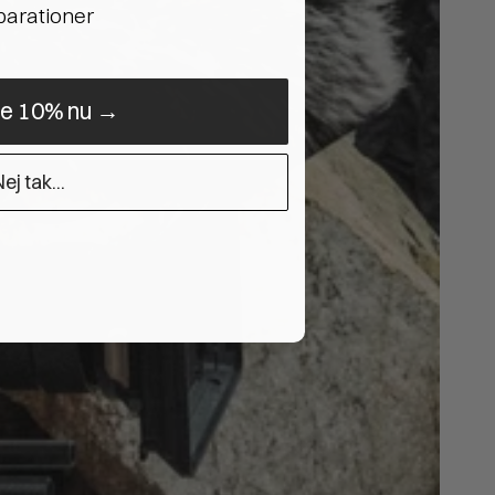
eparationer
ne 10% nu →
ej tak...