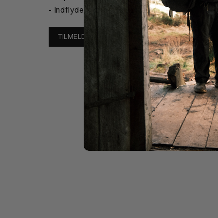
- Indflydelse på produktudvikling
TILMELD DIG HER