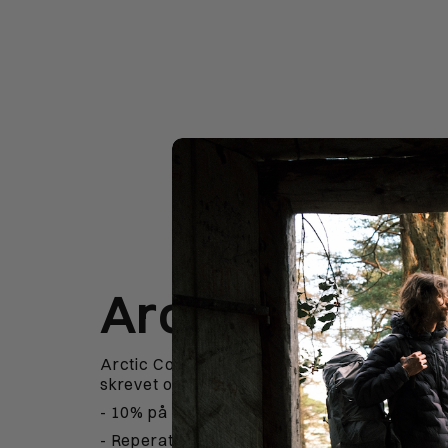
Arctic Collect
Arctic Collective giver dig en række fordele 
skrevet op. Du får blandt andet:
- 10% på første ordre
- Reperationsgaranti