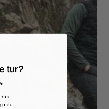
te tur?
e:
ordre
g retur