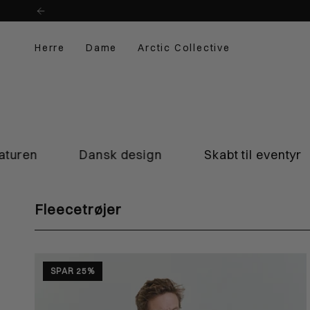
Skip
til
indhold
Herre
Dame
Arctic Collective
nsk design
Skabt til eventyr
YKK lynlå
Fleecetrøjer
SPAR 25%