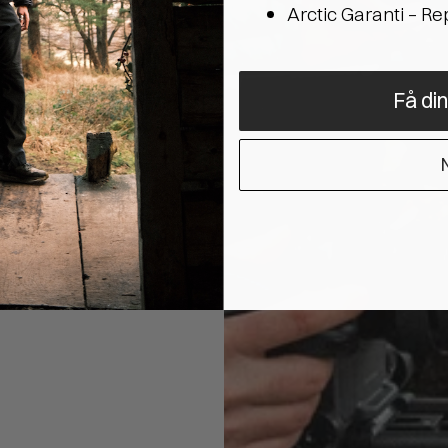
Arctic Garanti – R
Få di
N