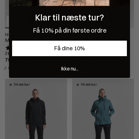
Klar til næste tur?
Få 10% på din første ordre
Harzen Outdoor Bukser
Dolomitterne Zip off
Mand - Forest
Bukser Mand - Sand
Få dine 10%
28 anmeldelser
21 anmeldelser
799,00 kr
799,00 kr
Ikke nu...
2 Farver
2 Farver
Strækbar
Strækbar