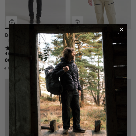
Bornholm T-shirt Kvinde
Bornholm T-shirt Mand -
- Black
Black
48 anmeldelser
48 anmeldelser
600,00 kr
600,00 kr
4 Farver
4 Farver
BIONIC-finish ECO
Pakbar