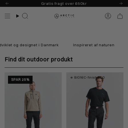
Skip
Gratis fragt over 650kr
til
indhold
Søg
Konto
og designet i Danmark
Inspireret af naturen
YKK ly
Find dit outdoor produkt
BIONIC-finish ECO
SPAR 25%