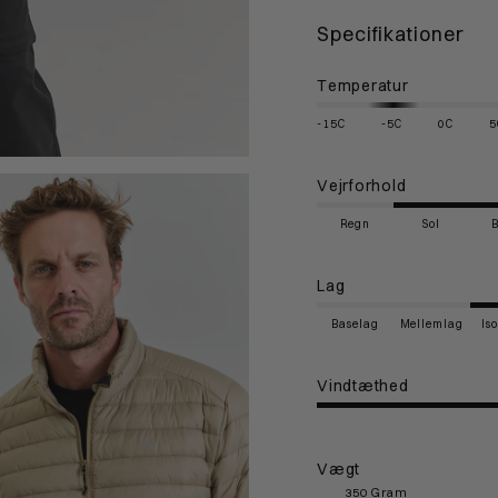
Specifikationer
Temperatur
-15C
-5C
0C
5
Vejrforhold
Regn
Sol
Lag
Baselag
Mellemlag
Is
Vindtæthed
Vægt