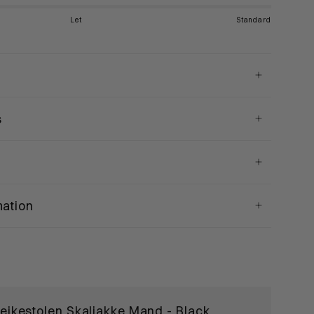
Let
Standard
s
mation
eikestolen Skaljakke Mand - Black