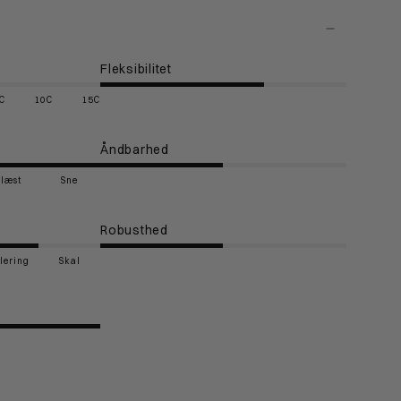
Fleksibilitet
C
10C
15C
Åndbarhed
Blæst
Sne
Robusthed
olering
Skal