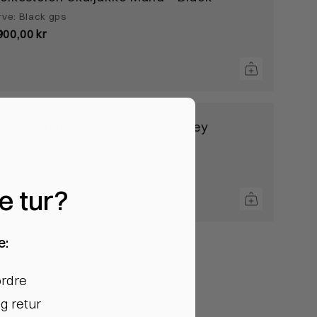
rve: Black gps
900,00 kr
eikestolen Skaljakke Mand - Grey
rve: Climbing grey
900,00 kr
te tur?
e:
ordre
g retur