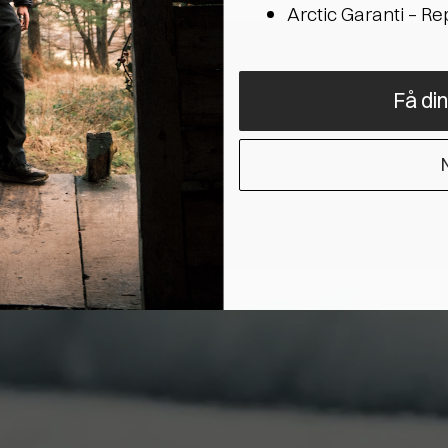
Arctic Garanti – R
Få di
N