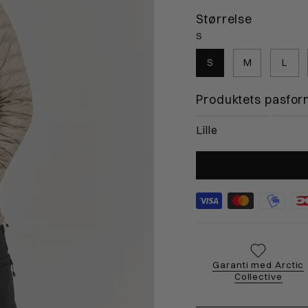
2cm
103-108cm
109-114cm
1
Størrelse
S
4cm
105-110cm
111-116cm
1
S
M
L
cm
89-90cm
91-93cm
9
Produktets pasfor
Lille
Garanti med Arctic
Collective