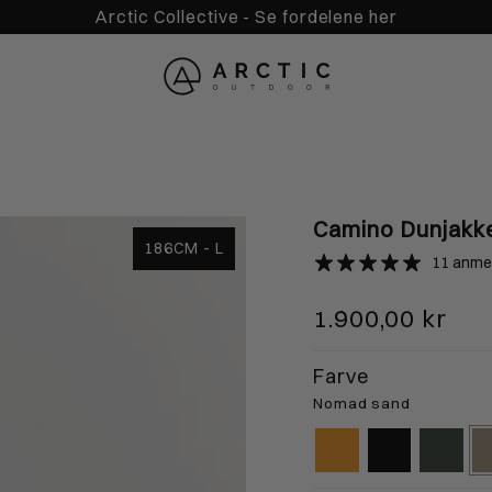
Gratis fragt over 650kr
Camino Dunjakk
186CM - L
11 anme
1.900,00 kr
L
XL
X
Farve
84cm
181-188cm
185-192cm
1
Nomad sand
yellow-
black-
forest-
n
cm
90-94cm
94-98cm
9
blaze
gps
base
s