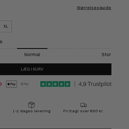
14-119cm
119-124cm
Størrelsesguide
16-119cm
117-121cm
XL
1-93cm
93-94cm
m
Normal
Stor
LÆG I KURV
1-2 dages levering
Fri fragt over 650 kr.