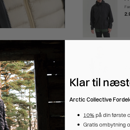
Fa
2.
Pr
Fa
2.
Klar til næs
Arctic Collective Fordel
10%
på din første 
Gratis ombytning o