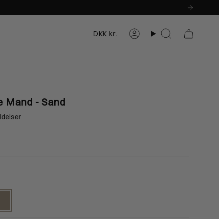
Valuta
DKK kr.
Konto
Søg
Herre
Dame
e Mand - Sand
ldelser
XL
XXXL
88-195cm
188-195cm
omad-
9-105cm
107-113cm
and