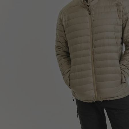
Bryst
91-96cm
97-10
Hofte
93-98cm
99-10
Skridt
87-89cm
89-90