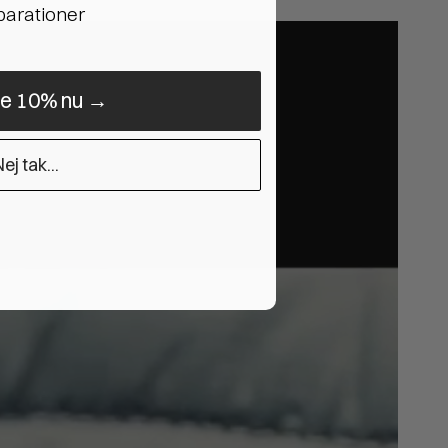
eparationer
ne 10% nu →
ej tak...