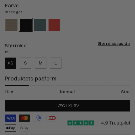
Farve
Black gps
nomad-
black-
atlantic-
red-
sand
gps
mineral
sunset
Størrelsesguide
Størrelse
XS
XS
S
M
L
Produktets pasform
Lille
Normal
Stor
LÆG I KURV