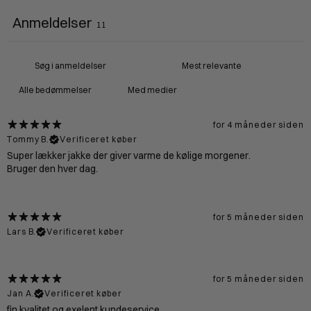
Anmeldelser
11
Med medier
for 4 måneder siden
Tommy B.
Verificeret køber
Super lækker jakke der giver varme de kølige morgener.
Bruger den hver dag.
for 5 måneder siden
Lars B.
Verificeret køber
for 5 måneder siden
Jan A.
Verificeret køber
fin kvalitet og exelent kundeservice