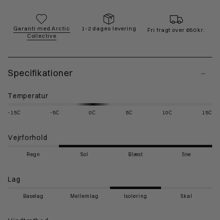
Garanti med Arctic
1-2 dages levering
Fri fragt over 650 kr.
Collective
Specifikationer
Temperatur
-15C
-5C
0C
5C
10C
15C
Vejrforhold
Regn
Sol
Blæst
Sne
Lag
Baselag
Mellemlag
Isolering
Skal