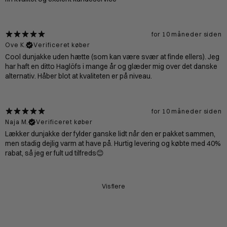
for 10 måneder siden
Ove K.
Verificeret køber
Cool dunjakke uden hætte (som kan være svær at finde ellers). Jeg
har haft en ditto Haglöfs i mange år og glæder mig over det danske
alternativ. Håber blot at kvaliteten er på niveau.
for 10 måneder siden
Naja M.
Verificeret køber
Lækker dunjakke der fylder ganske lidt når den er pakket sammen,
men stadig dejlig varm at have på. Hurtig levering og købte med 40%
rabat, så jeg er fult ud tilfreds😊
Vis flere