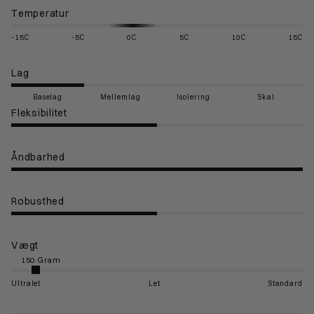
Temperatur
-15C
-5C
0C
5C
10C
15C
Lag
Baselag
Mellemlag
Isolering
Skal
Fleksibilitet
Åndbarhed
Robusthed
Vægt
Ultralet
Let
Standard