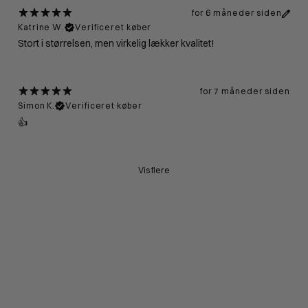
for 6 måneder siden
Katrine W.
Verificeret køber
Stort i størrelsen, men virkelig lækker kvalitet!
for 7 måneder siden
Simon K.
Verificeret køber
👍
Vis flere