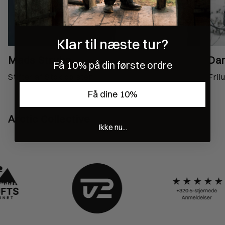
Klar til næste tur?
Mads Stryhn
Dan
Få 10% på din første ordre
Stifter af Stok og sten
Fril
Få dine 10%
Arctic Collective
Ikke nu...