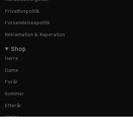
Privatlivspolitik
Forsendelsespolitik
Reklamation & Reperation
Shop
Herre
Dame
Forår
Sommer
Efterår
Vinter