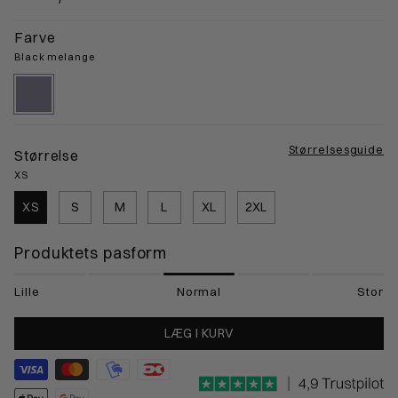
Farve
Black melange
black-
melange
Størrelsesguide
Størrelse
XS
XS
S
M
L
XL
2XL
Produktets pasform
Lille
Normal
Stor
LÆG I KURV