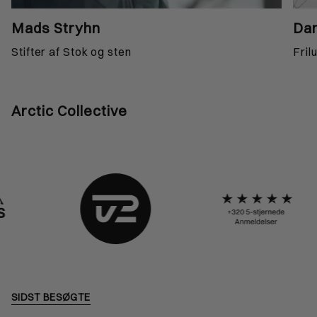
Mads Stryhn
Dan
Stifter af Stok og sten
Fril
Arctic Collective
SIDST BESØGTE