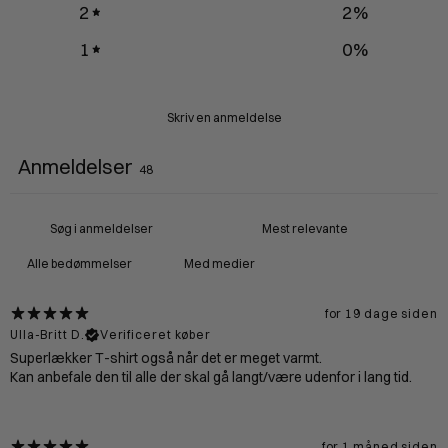
2
2
%
1
0
%
Skriv en anmeldelse
Anmeldelser
48
Med medier
for 19 dage siden
Ulla-Britt D.
Verificeret køber
Superlækker T-shirt også når det er meget varmt.
Kan anbefale den til alle der skal gå langt/være udenfor i lang tid.
for 1 måned siden