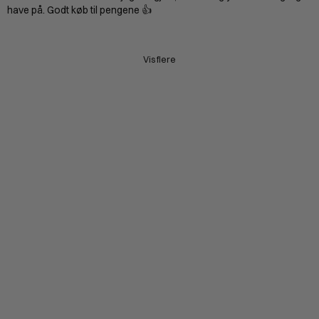
have på. Godt køb til pengene 👍
Vis flere