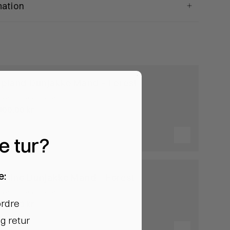
mation
apland Dunjakke Mand - Forest
rve: Forest base
900,00 kr
te tur?
e:
amino Dunjakke Mand - Forest
rve: Forest base
ordre
900,00 kr
g retur