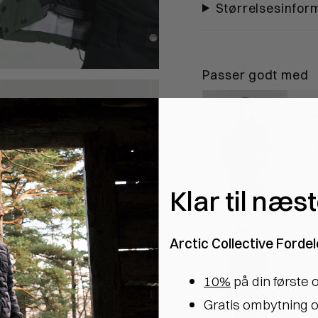
Størrelsesinfor
Passer godt med
L
Fa
1.
Klar til næs
Arctic Collective Fordel
C
Fa
10%
på din første 
1.
Gratis ombytning o