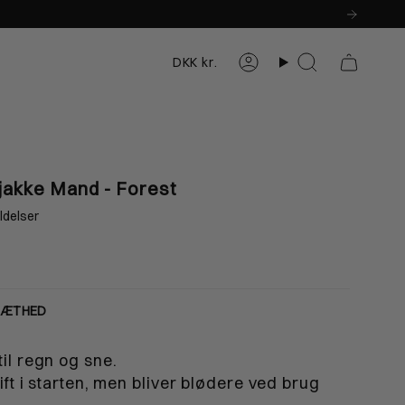
Valuta
DKK kr.
Konto
Søg
Herre
Dame
jakke Mand - Forest
ldelser
XL
XXXL
TÆTHED
88-195cm
188-195cm
til regn og sne.
9-105cm
107-113cm
tift i starten, men bliver blødere ved brug