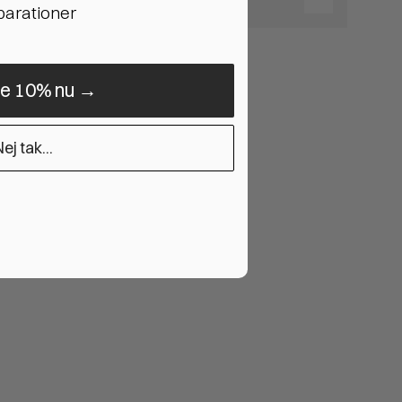
eparationer
ne 10% nu →
ej tak...