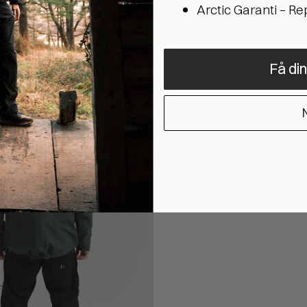
Arctic Garanti – R
Få di
N