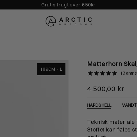
Gratis fragt over 650kr
Matterhorn Skal
186CM - L
19 anme
4.500,00 kr
L
XL
X
HARDSHELL
VAND
84cm
181-188cm
185-192cm
1
Teknisk materiale 
cm
90-94cm
94-98cm
9
Stoffet kan føles s