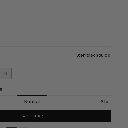
14-119cm
119-124cm
16-119cm
117-121cm
g-
1-93cm
93-94cm
Størrelsesguide
XL
m
Normal
Stor
LÆG I KURV