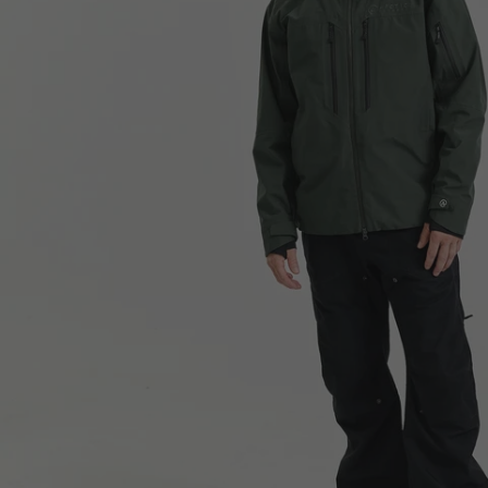
Bryst
91-96cm
97-10
Hofte
93-98cm
99-10
Skridt
87-89cm
89-90