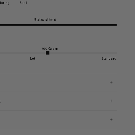
olering
Skal
Robusthed
Let
Standard
s