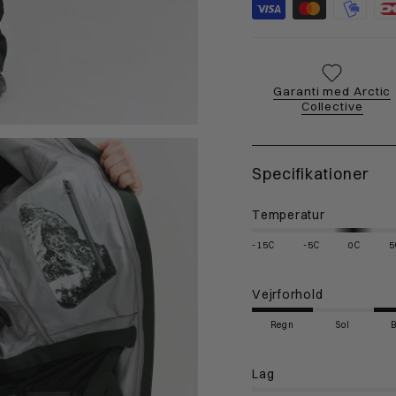
Garanti med Arctic
Collective
Specifikationer
Temperatur
-15C
-5C
0C
5
Vejrforhold
Regn
Sol
Lag