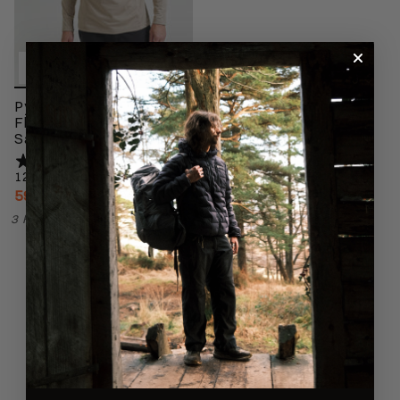
Pyrenæerne
Fleecetrøje Mand -
Sand
12 anmeldelser
599,00 kr
799,00 kr
3 Farver