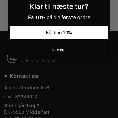
Klar til næste tur?
Få 10% på din første ordre
Få dine 10%
Ikke nu...
Kontakt os
Arctic Outdoor ApS
Cvr:
33248024
Stensgårdvej 3
DK-5500 Middelfart