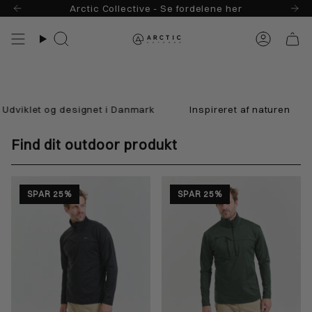
Skip
Arctic Collective - Se fordelene her
til
indhold
Søg
Konto
viklet og designet i Danmark
Inspireret af naturen
Find dit outdoor produkt
SPAR 25%
SPAR 25%