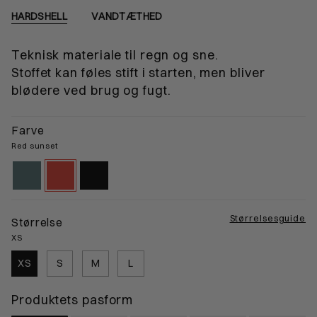
HARDSHELL
VANDTÆTHED
Teknisk materiale til regn og sne.
Stoffet kan føles stift i starten, men bliver
blødere ved brug og fugt.
Farve
Red sunset
atlantic-
red-
black-
mineral
sunset
gps
Størrelsesguide
Størrelse
XS
XS
S
M
L
Produktets pasform