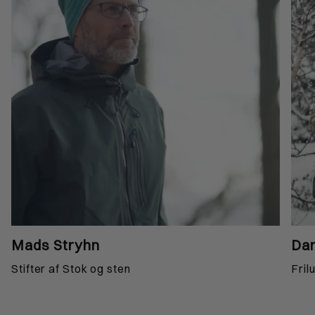
Mads Stryhn
Dan
Stifter af Stok og sten
Fril