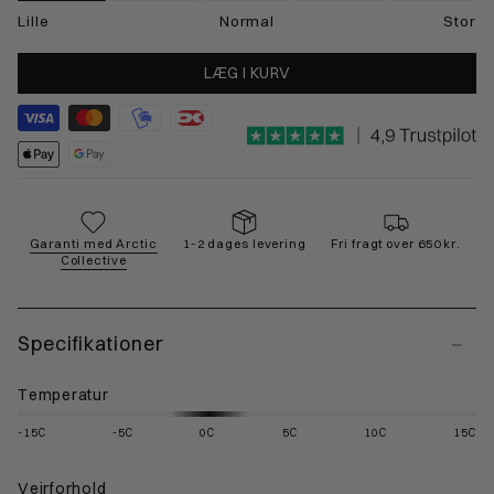
Lille
Normal
Stor
LÆG I KURV
Garanti med Arctic
1-2 dages levering
Fri fragt over 650 kr.
Collective
Specifikationer
Temperatur
-15C
-5C
0C
5C
10C
15C
Vejrforhold