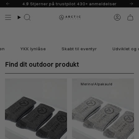
Skip
4.9 Stjerner på trustpilot 430+ anmeldelser
til
indhold
Søg
Konto
YKK lynlåse
Skabt til eventyr
Udviklet og de
Find dit outdoor produkt
Merino/Alpakauld