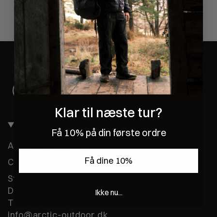
Klar til næste tur?
Kontakt os
Få 10% på din første ordre
Arctic Outdoor ApS
Få dine 10%
Cvr:
33248024
Stensgårdvej 3
DK-5500 Middelfart
Ikke nu...
Tel. 69 69 79 10
info@arctic-outdoor.dk