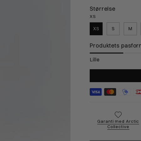
2cm
103-108cm
109-114cm
1
Størrelse
XS
4cm
105-110cm
111-116cm
1
XS
S
M
cm
89-90cm
91-93cm
9
Produktets pasfor
Lille
Garanti med Arctic
Collective