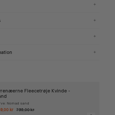
s
mation
renæerne Fleecetrøje Kvinde -
and
rve: Nomad sand
9,00 kr
799,00 kr