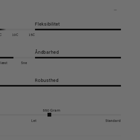
Fleksibilitet
C
10C
15C
Åndbarhed
Blæst
Sne
Robusthed
Let
Standard