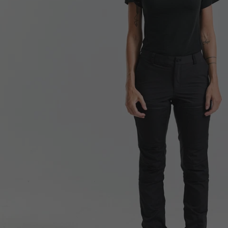
Bryst
91-96cm
97-10
Hofte
93-98cm
99-10
Skridt
87-89cm
89-90