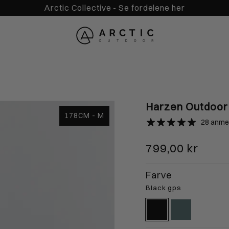
Arctic Collective - Se fordelene her
Harzen Outdoor 
178CM - M
28 anme
799,00 kr
L
XL
X
Farve
84cm
181-188cm
185-192cm
1
Black gps
black-
atlantic-
cm
90-94cm
94-98cm
9
gps
mineral