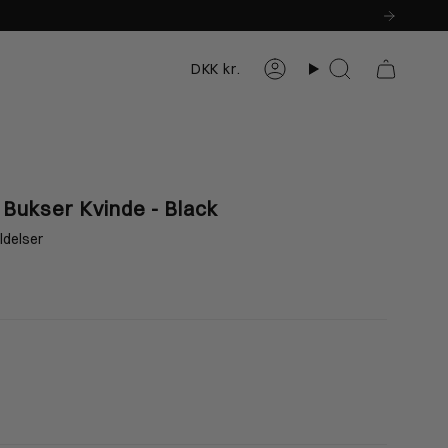
Valuta
DKK kr.
Konto
Søg
Herre
Dame
Bukser Kvinde - Black
ldelser
XL
XXXL
88-195cm
188-195cm
9-105cm
107-113cm