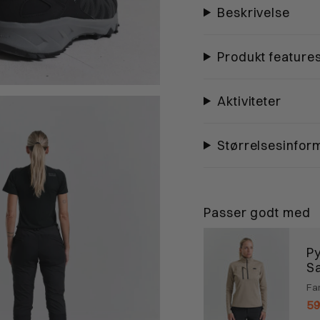
Beskrivelse
Produkt feature
Aktiviteter
Størrelsesinfor
Passer godt med
Py
S
Fa
59