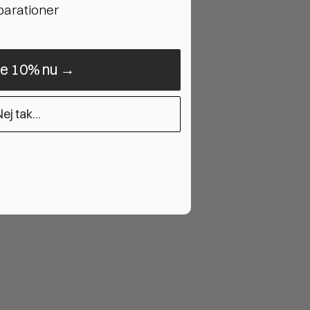
eparationer
ne 10% nu →
ej tak...