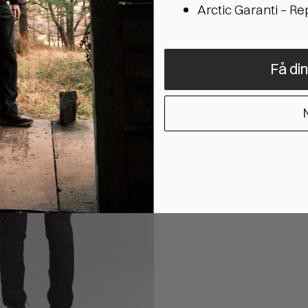
Arctic Garanti – R
Få di
N