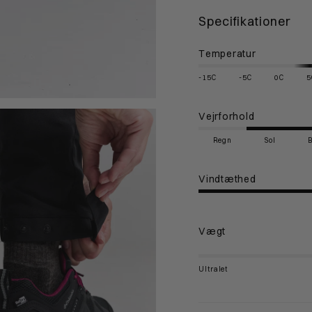
Specifikationer
Temperatur
-15C
-5C
0C
5
Vejrforhold
Regn
Sol
Vindtæthed
Vægt
Ultralet