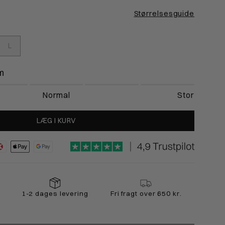
14-119cm
119-124cm
Størrelsesguide
16-119cm
117-121cm
L
1-93cm
93-94cm
m
Normal
Stor
LÆG I KURV
1-2 dages levering
Fri fragt over 650 kr.