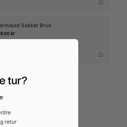
erinould Sokker Brun
9,00 kr
te tur?
e:
ordre
g retur