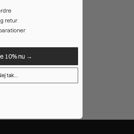
ordre
g retur
eparationer
ne 10% nu →
ej tak...