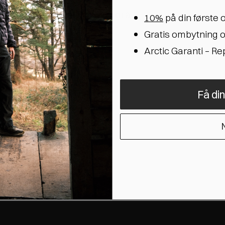
Merinould Sokker Lysegrå
10%
på din første 
31 anmeldelser
Gratis ombytning o
169,00 kr
Arctic Garanti – R
2 Farver
Få di
N