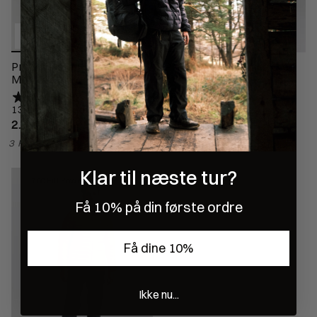
Preikestolen Skaljakke
Preikestolen Skaljakke
Mand - Grey
Kvinde - Black
13 anmeldelser
4 anmeldelser
2.900,00 kr
2.900,00 kr
3 Farver
3 Farver
Klar til næste tur?
700 Fill Power
Få 10% på din første ordre
Få dine 10%
Ikke nu...