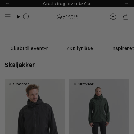
Skip
Gratis fragt over 650kr
til
indhold
Søg
Konto
kabt til eventyr
YKK lynlåse
Inspireret af Na
Skaljakker
Strækbar
Strækbar