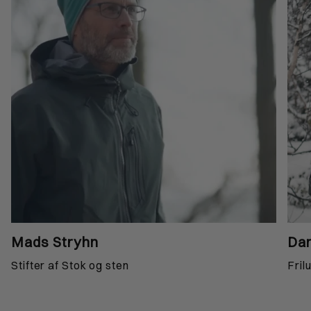
Mads Stryhn
Dan
Stifter af Stok og sten
Fril