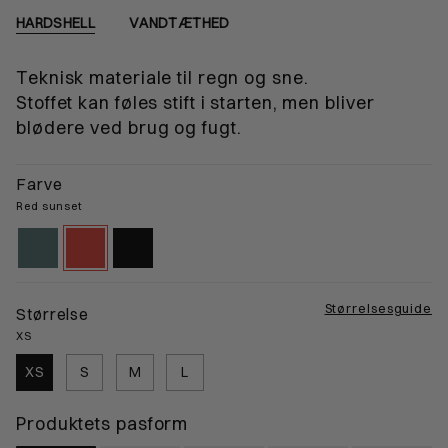
HARDSHELL
VANDTÆTHED
Teknisk materiale til regn og sne.
Stoffet kan føles stift i starten, men bliver
blødere ved brug og fugt.
Farve
Red sunset
atlantic-
red-
black-
mineral
sunset
gps
Størrelsesguide
Størrelse
XS
XS
S
M
L
Produktets pasform