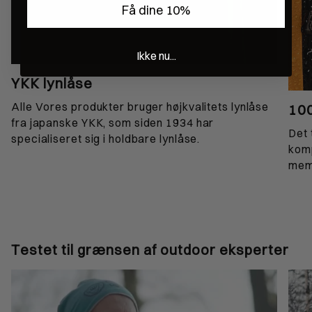
Få dine 10%
Ikke nu...
YKK lynlåse
Alle Vores produkter bruger højkvalitets lynlåse
10
fra japanske YKK, som siden 1934 har
Det 
specialiseret sig i holdbare lynlåse.
komp
memb
Testet til grænsen af outdoor eksperter