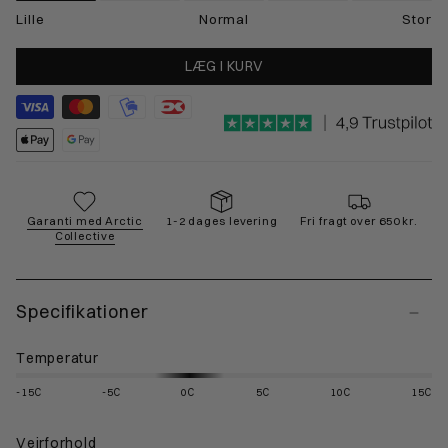
Lille
Normal
Stor
LÆG I KURV
Garanti med Arctic
1-2 dages levering
Fri fragt over 650 kr.
Collective
Specifikationer
Temperatur
-15C
-5C
0C
5C
10C
15C
Vejrforhold