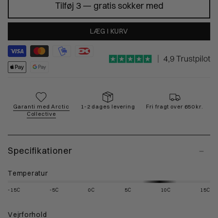
Tilføj 3 — gratis sokker med
LÆG I KURV
Garanti med Arctic
1-2 dages levering
Fri fragt over 650 kr.
Collective
Specifikationer
Temperatur
-15C
-5C
0C
5C
10C
15C
Vejrforhold