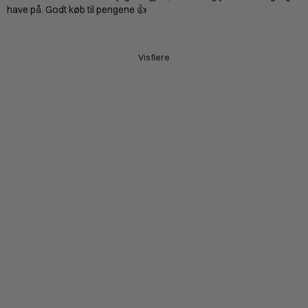
have på. Godt køb til pengene 👍
Vis flere