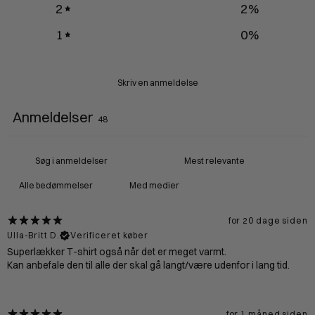
2
2
%
1
0
%
Skriv en anmeldelse
Anmeldelser
48
Med medier
for 20 dage siden
Ulla-Britt D.
Verificeret køber
Superlækker T-shirt også når det er meget varmt.
Kan anbefale den til alle der skal gå langt/være udenfor i lang tid.
for 1 måned siden