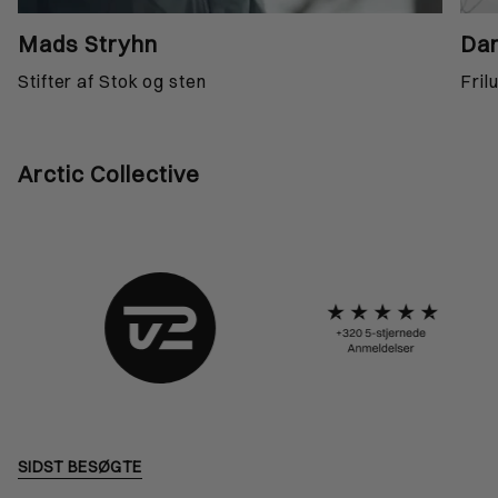
Mads Stryhn
Dan
Stifter af Stok og sten
Fril
Arctic Collective
SIDST BESØGTE