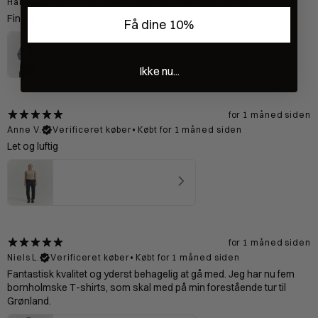
Hans L.
Verificeret køber
•
Købt for 2 måneder siden
Fin og let Jakke
Få dine 10%
Preikestolen Skaljakke Mand - Grey
5
★ ·
3 anmeldelser
Ikke nu...
for 1 måned siden
Anne V.
Verificeret køber
•
Købt for 1 måned siden
Let og luftig
Bornholm T-shirt Kvinde - Sand
5
★ ·
2 anmeldelser
for 1 måned siden
Niels L.
Verificeret køber
•
Købt for 1 måned siden
Fantastisk kvalitet og yderst behagelig at gå med. Jeg har nu fem
bornholmske T-shirts, som skal med på min forestående tur til
Grønland.