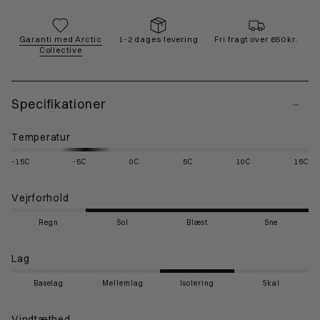
Garanti med Arctic
1-2 dages levering
Fri fragt over 650 kr.
Collective
Specifikationer
Temperatur
-15C
-5C
0C
5C
10C
15C
Vejrforhold
Regn
Sol
Blæst
Sne
Lag
Baselag
Mellemlag
Isolering
Skal
Vindtæthed