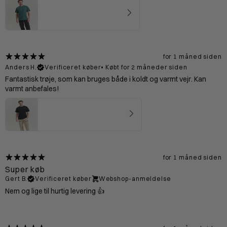
Bornholm T-shirt Mand - Mineral
4.67
★ ·
3 anmeldelser
for 1 måned siden
Anders H.
Verificeret køber
•
Købt for 2 måneder siden
Fantastisk trøje, som kan bruges både i koldt og varmt vejr. Kan
varmt anbefales!
Bornholm T-shirt Mand - Black
4.75
★ ·
20 anmeldelser
for 1 måned siden
Super køb
Gert B.
Verificeret køber
Webshop-anmeldelse
Nem og lige til hurtig levering 👍