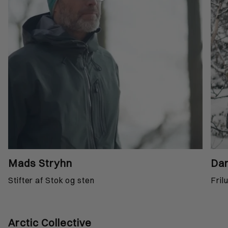
Mads Stryhn
Dan
Stifter af Stok og sten
Fril
Arctic Collective