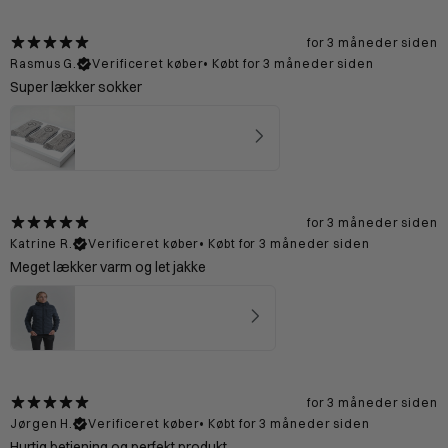
for 3 måneder siden
Rasmus G.
Verificeret køber
•
Købt for 3 måneder siden
Super lækker sokker
Merinould Sokker Lysegrå
4.67
★ ·
15 anmeldelser
for 3 måneder siden
Katrine R.
Verificeret køber
•
Købt for 3 måneder siden
Meget lækker varm og let jakke
Vadehavet Dunjakke 2.0 Kvinde - Blue
5
★ ·
2 anmeldelser
for 3 måneder siden
Jørgen H.
Verificeret køber
•
Købt for 3 måneder siden
Hurtig betjening og perfekt produkt