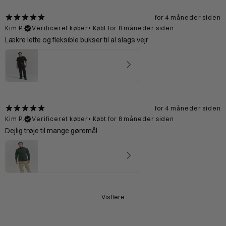
for 4 måneder siden
Kim P.
Verificeret køber
•
Købt for 8 måneder siden
Lækre lette og fleksible bukser til al slags vejr
Dolomitterne Zip off Bukser Mand - Black
4.75
★ ·
8 anmeldelser
for 4 måneder siden
Kim P.
Verificeret køber
•
Købt for 8 måneder siden
Dejlig trøje til mange gøremål
Pyrenæerne Fleecetrøje Mand - Forest
4.67
★ ·
3 anmeldelser
Vis flere