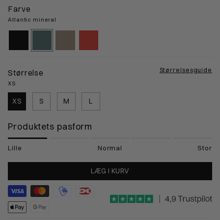
Farve
Atlantic mineral
black-
atlantic-
nomad-
red-
gps
mineral
sand
sunset
Størrelsesguide
Størrelse
XS
XS
S
M
L
Produktets pasform
Lille
Normal
Stor
LÆG I KURV