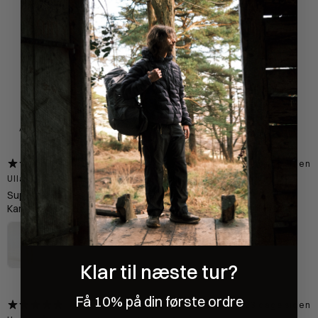
4,9
/ 5
336 anmeldelser
Med medier
for 19 dage siden
Ulla-Britt D.
Verificeret køber
•
Købt for 1 måned siden
Superlækker T-shirt også når det er meget varmt.
Kan anbefale den til alle der skal gå langt/være udenfor i lang tid.
Bornholm T-shirt Kvinde - Blue
5
★ ·
2 anmeldelser
Klar til næste tur?
Få 10% på din første ordre
for 23 dage siden