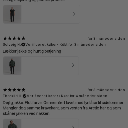
Bornholm T-shirt Kvinde - Black
4.77
★ ·
13 anmeldelser
for 3 måneder siden
Solveig H.
Verificeret køber
•
Købt for 3 måneder siden
Lækker jakke og hurtig betjening
Preikestolen Skaljakke Kvinde - Forest
4.75
★ ·
4 anmeldelser
for 3 måneder siden
Thorkild H.
Verificeret køber
•
Købt for 4 måneder siden
Dejlig jakke. Flot farve. Gennemført lavet med lynlåse til sidelommer.
Mangler dog samme kravekant, som vesten fra Arctic har og som
skåner jakken ved nakken.
Vadehavet Dunjakke 2.0 Mand - Forest