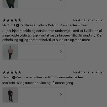
4.5
★ ·
2 anmeldelser
for 4 måneder siden
Martin H.
Verificeret køber
•
Købt for 4 måneder siden
Super hjemmeside og service/info undervejs. Dertil er kvaliteten af
mine købte t-shirts i top kvalitet og de bruges flittigt til vandring. Klar
anbefaling og jeg kommer selv til at supplere op med mere.
Bornholm T-shirt Mand - Sand
5
★ ·
4 anmeldelser
for 4 måneder siden
Ove B.
Verificeret køber
•
Købt for 4 måneder siden
Kvalitets tøj og super service også denne gang
Dolomitterne Zip off Bukser Mand - Black
4.75
★ ·
8 anmeldelser