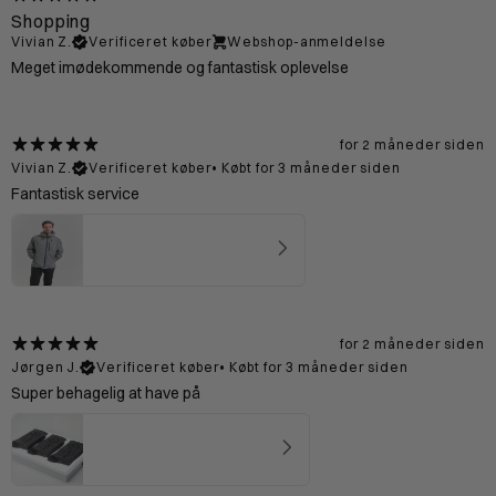
Shopping
Vivian Z.
Verificeret køber
Webshop-anmeldelse
Meget imødekommende og fantastisk oplevelse
for 2 måneder siden
Vivian Z.
Verificeret køber
•
Købt for 3 måneder siden
Fantastisk service
Preikestolen Skaljakke Mand - Grey
5
★ ·
3 anmeldelser
for 2 måneder siden
Jørgen J.
Verificeret køber
•
Købt for 3 måneder siden
Super behagelig at have på
Merinould Sokker Brun
4.94
★ ·
15 anmeldelser