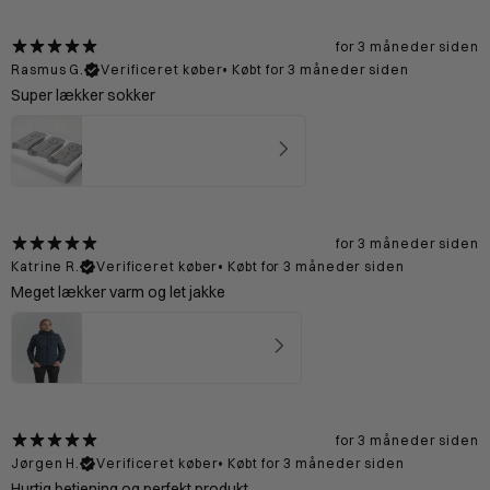
for 3 måneder siden
Rasmus G.
Verificeret køber
•
Købt for 3 måneder siden
Super lækker sokker
Merinould Sokker Lysegrå
4.67
★ ·
15 anmeldelser
for 3 måneder siden
Katrine R.
Verificeret køber
•
Købt for 3 måneder siden
Meget lækker varm og let jakke
Vadehavet Dunjakke 2.0 Kvinde - Blue
5
★ ·
2 anmeldelser
for 3 måneder siden
Jørgen H.
Verificeret køber
•
Købt for 3 måneder siden
Hurtig betjening og perfekt produkt