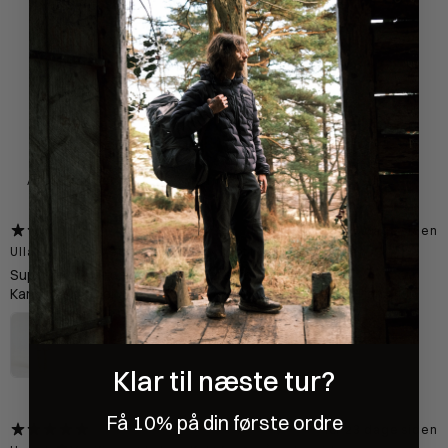
4,9
/ 5
336 anmeldelser
Med medier
for 19 dage siden
Ulla-Britt D.
Verificeret køber
•
Købt for 1 måned siden
Superlækker T-shirt også når det er meget varmt.
Kan anbefale den til alle der skal gå langt/være udenfor i lang tid.
Bornholm T-shirt Kvinde - Blue
5
★ ·
2 anmeldelser
Klar til næste tur?
Få 10% på din første ordre
for 23 dage siden