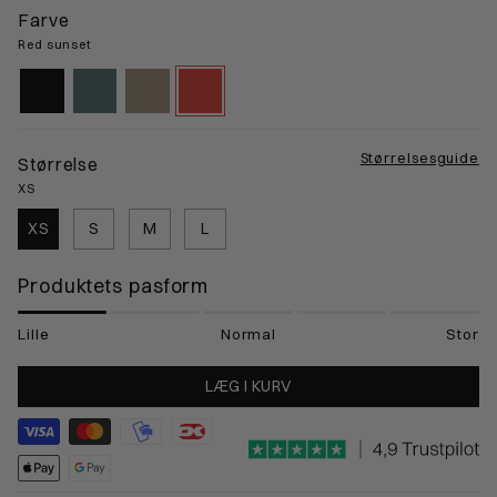
Farve
Red sunset
black-
atlantic-
nomad-
red-
gps
mineral
sand
sunset
Størrelsesguide
Størrelse
XS
XS
S
M
L
Produktets pasform
Lille
Normal
Stor
LÆG I KURV