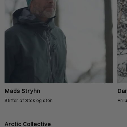
Mads Stryhn
Dan
Stifter af Stok og sten
Fril
Arctic Collective