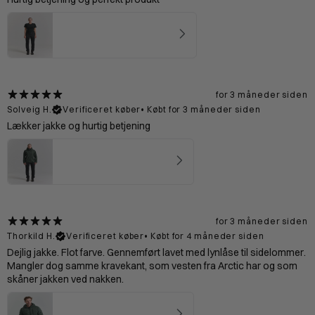
Bornholm T-shirt Kvinde - Black
4.77
★ ·
13 anmeldelser
for 3 måneder siden
Solveig H.
Verificeret køber
•
Købt for 3 måneder siden
Lækker jakke og hurtig betjening
Preikestolen Skaljakke Kvinde - Forest
4.75
★ ·
4 anmeldelser
for 3 måneder siden
Thorkild H.
Verificeret køber
•
Købt for 4 måneder siden
Dejlig jakke. Flot farve. Gennemført lavet med lynlåse til sidelommer.
Mangler dog samme kravekant, som vesten fra Arctic har og som
skåner jakken ved nakken.
Vadehavet Dunjakke 2.0 Mand - Forest