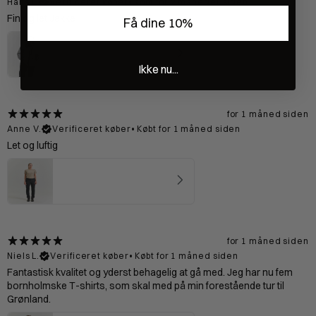
Hans L.
Verificeret køber
•
Købt for 2 måneder siden
Fin og let Jakke
Få dine 10%
Preikestolen Skaljakke Mand - Grey
5
★ ·
3 anmeldelser
Ikke nu...
for 1 måned siden
Anne V.
Verificeret køber
•
Købt for 1 måned siden
Let og luftig
Bornholm T-shirt Kvinde - Sand
5
★ ·
2 anmeldelser
for 1 måned siden
Niels L.
Verificeret køber
•
Købt for 1 måned siden
Fantastisk kvalitet og yderst behagelig at gå med. Jeg har nu fem
bornholmske T-shirts, som skal med på min forestående tur til
Grønland.