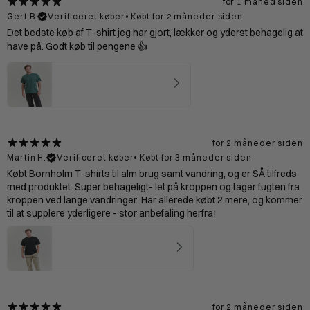
for 1 måned siden
Gert B.
Verificeret køber
•
Købt for 2 måneder siden
Det bedste køb af T-shirt jeg har gjort, lækker og yderst behagelig at
have på. Godt køb til pengene 👍
Bornholm T-shirt Mand - Mineral
4.67
★ ·
3 anmeldelser
for 2 måneder siden
Martin H.
Verificeret køber
•
Købt for 3 måneder siden
Købt Bornholm T-shirts til alm brug samt vandring, og er SÅ tilfreds
med produktet. Super behageligt- let på kroppen og tager fugten fra
kroppen ved lange vandringer. Har allerede købt 2 mere, og kommer
til at supplere yderligere - stor anbefaling herfra!
Bornholm T-shirt Mand - Black
4.75
★ ·
20 anmeldelser
for 2 måneder siden