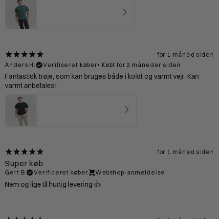
Bornholm T-shirt Mand - Mineral
4.67
★ ·
3 anmeldelser
for 1 måned siden
Anders H.
Verificeret køber
•
Købt for 2 måneder siden
Fantastisk trøje, som kan bruges både i koldt og varmt vejr. Kan
varmt anbefales!
Bornholm T-shirt Mand - Black
4.75
★ ·
20 anmeldelser
for 1 måned siden
Super køb
Gert B.
Verificeret køber
Webshop-anmeldelse
Nem og lige til hurtig levering 👍