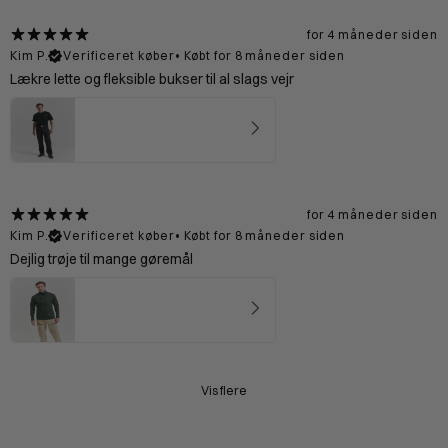
for 4 måneder siden
Kim P.
Verificeret køber
•
Købt for 8 måneder siden
Lækre lette og fleksible bukser til al slags vejr
Dolomitterne Zip off Bukser Mand - Black
4.75
★ ·
8 anmeldelser
for 4 måneder siden
Kim P.
Verificeret køber
•
Købt for 8 måneder siden
Dejlig trøje til mange gøremål
Pyrenæerne Fleecetrøje Mand - Forest
4.67
★ ·
3 anmeldelser
Vis flere