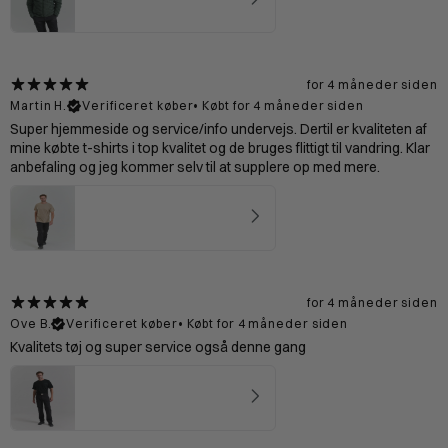
4.5
★ ·
2 anmeldelser
for 4 måneder siden
Martin H.
Verificeret køber
•
Købt for 4 måneder siden
Super hjemmeside og service/info undervejs. Dertil er kvaliteten af
mine købte t-shirts i top kvalitet og de bruges flittigt til vandring. Klar
anbefaling og jeg kommer selv til at supplere op med mere.
Bornholm T-shirt Mand - Sand
5
★ ·
4 anmeldelser
for 4 måneder siden
Ove B.
Verificeret køber
•
Købt for 4 måneder siden
Kvalitets tøj og super service også denne gang
Dolomitterne Zip off Bukser Mand - Black
4.75
★ ·
8 anmeldelser