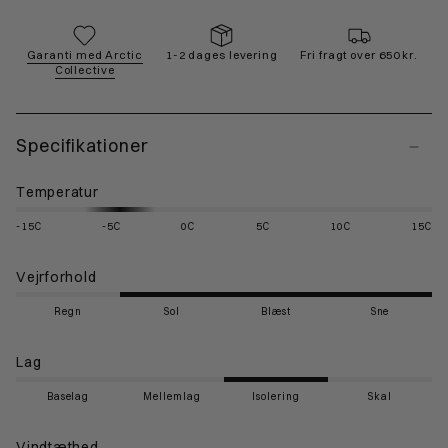
Garanti med Arctic
1-2 dages levering
Fri fragt over 650 kr.
Collective
Specifikationer
Temperatur
-15C
-5C
0C
5C
10C
15C
Vejrforhold
Regn
Sol
Blæst
Sne
Lag
Baselag
Mellemlag
Isolering
Skal
Vindtæthed