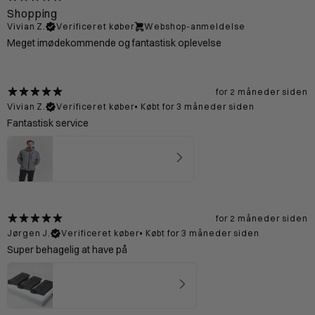
Shopping
Vivian Z.
Verificeret køber
Webshop-anmeldelse
Meget imødekommende og fantastisk oplevelse
for 2 måneder siden
Vivian Z.
Verificeret køber
•
Købt for 3 måneder siden
Fantastisk service
Preikestolen Skaljakke Mand - Grey
5
★ ·
3 anmeldelser
for 2 måneder siden
Jørgen J.
Verificeret køber
•
Købt for 3 måneder siden
Super behagelig at have på
Merinould Sokker Brun
4.94
★ ·
15 anmeldelser