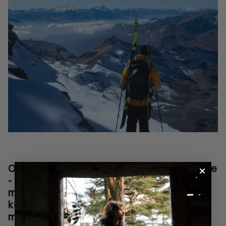
Outdoor nørder med passion for bjergene
- vi skabte Arctic Outdoor, fordi vi
manglede et dansk brand, der forenede
kompromisløs kvalitet med friluftsliv –
med fuld kontrol over værdikæden og et