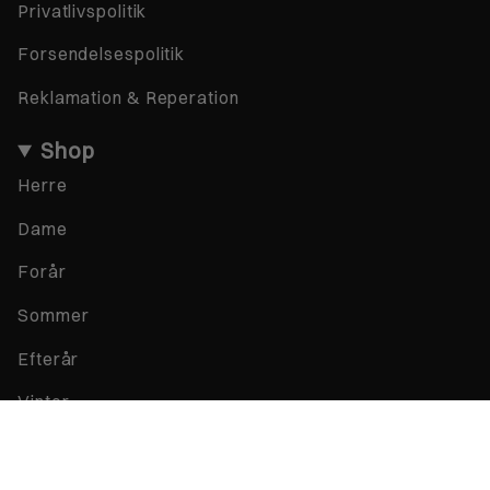
Privatlivspolitik
Forsendelsespolitik
Reklamation & Reperation
Shop
Herre
Dame
Forår
Sommer
Efterår
Vinter