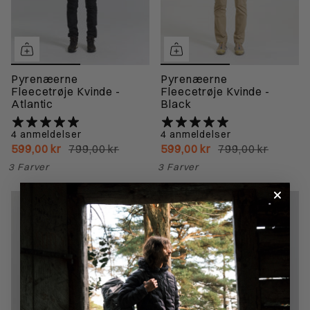
Pyrenæerne
Pyrenæerne
Fleecetrøje Kvinde -
Fleecetrøje Kvinde -
Atlantic
Black
4 anmeldelser
4 anmeldelser
599,00 kr
799,00 kr
599,00 kr
799,00 kr
3 Farver
3 Farver
Strækbar
BIONIC-finish ECO