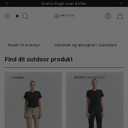
Skip
Gratis fragt over 650kr
til
indhold
Søg
Konto
Skabt til eventyr
Udviklet og designet i Danmark
In
Find dit outdoor produkt
Pakbar
BIONIC-finish ECO