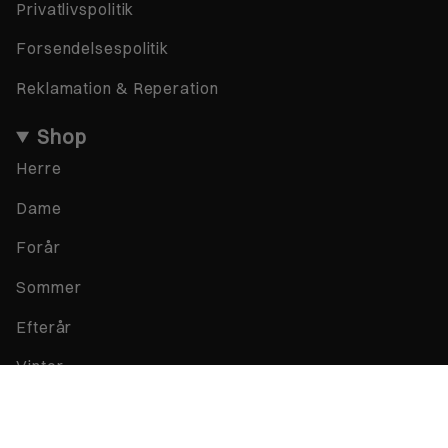
Privatlivspolitik
Forsendelsespolitik
Reklamation & Reperation
Shop
Herre
Dame
Forår
Sommer
Efterår
Vinter