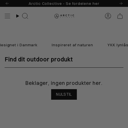
Skip
Arctic Collective - Se fordelene her
til
indhold
Søg
Konto
esignet i Danmark
Inspireret af naturen
YKK lynlåse
Find dit outdoor produkt
Beklager, ingen produkter her.
NULSTIL