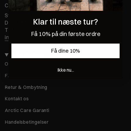
Cvr:
33248024
Stensgårdvej 3
Klar til næste tur?
DK-5500 Middelfart
Tel. 69 69 79 10
Få 10% på din første ordre
info@arctic-outdoor.dk
Få dine 10%
Information
Om os
Ikke nu...
FAQ
Retur & Ombytning
Kontakt os
Arctic Care Garanti
Handelsbetingelser